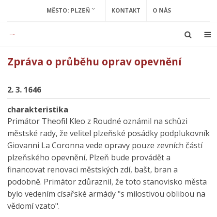
MĚSTO: PLZEŇ
KONTAKT
O NÁS
Zpráva o průběhu oprav opevnění
2. 3. 1646
charakteristika
Primátor Theofil Kleo z Roudné oznámil na schůzi
městské rady, že velitel plzeňské posádky podplukovník
Giovanni La Coronna vede opravy pouze zevních částí
plzeňského opevnění, Plzeň bude provádět a
financovat renovaci městských zdí, bašt, bran a
podobně. Primátor zdůraznil, že toto stanovisko města
bylo vedením císařské armády "s milostivou oblibou na
vědomí vzato".