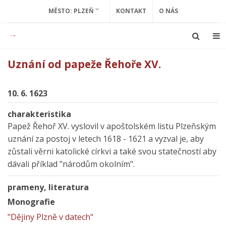
MĚSTO: PLZEŇ
KONTAKT
O NÁS
Uznání od papeže Řehoře XV.
10. 6. 1623
charakteristika
Papež Řehoř XV. vyslovil v apoštolském listu Plzeňským
uznání za postoj v letech 1618 - 1621 a vyzval je, aby
zůstali věrni katolické církvi a také svou statečností aby
dávali příklad "národům okolním".
prameny, literatura
Monografie
"Dějiny Plzně v datech"