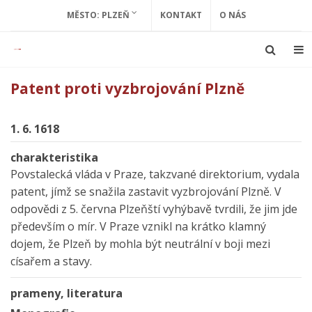
MĚSTO: PLZEŇ
KONTAKT
O NÁS
Patent proti vyzbrojování Plzně
1. 6. 1618
charakteristika
Povstalecká vláda v Praze, takzvané direktorium, vydala
patent, jímž se snažila zastavit vyzbrojování Plzně. V
odpovědi z 5. června Plzeňští vyhýbavě tvrdili, že jim jde
především o mír. V Praze vznikl na krátko klamný
dojem, že Plzeň by mohla být neutrální v boji mezi
císařem a stavy.
prameny, literatura