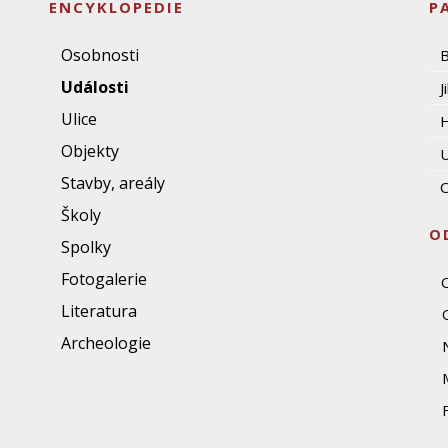
ENCYKLOPEDIE
P
Osobnosti
Události
J
Ulice
Objekty
U
Stavby, areály
O
Školy
O
Spolky
Fotogalerie
Literatura
Archeologie