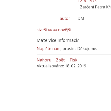
12. 6. 1575
Zatčení Petra Kř
autor
DM
starší »»
«« novější
Máte více informací?
Napište nám
, prosím. Děkujeme.
Nahoru
·
Zpět
·
Tisk
Aktualizováno: 18. 02. 2019