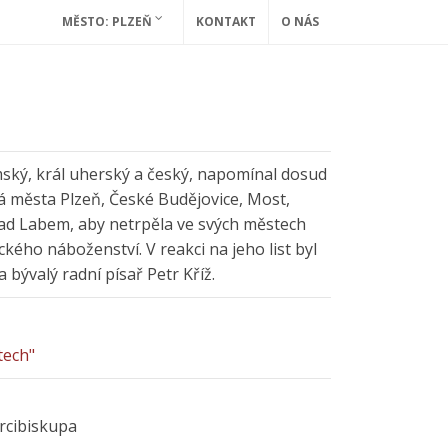
MĚSTO: PLZEŇ
KONTAKT
O NÁS
římský, král uherský a český, napomínal dosud
á města Plzeň, České Budějovice, Most,
ad Labem, aby netrpěla ve svých městech
kého náboženství. V reakci na jeho list byl
bývalý radní písař Petr Kříž.
tech"
rcibiskupa