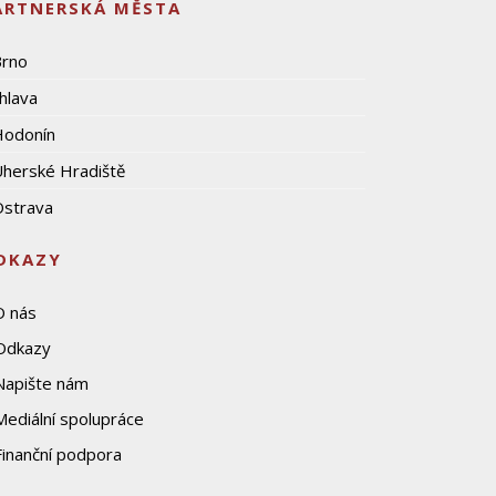
ARTNERSKÁ MĚSTA
Brno
ihlava
Hodonín
herské Hradiště
strava
DKAZY
O nás
Odkazy
Napište nám
Mediální spolupráce
Finanční podpora