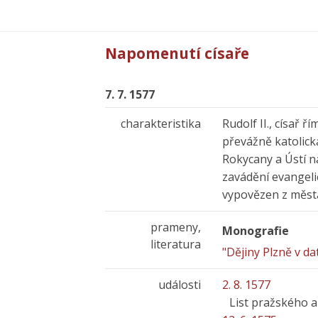
Napomenutí císaře
7. 7. 1577
charakteristika
Rudolf II., císař 
převážně katolick
Rokycany a Ústí n
zavádění evangelic
vypovězen z města 
prameny,
Monografie
literatura
"Dějiny Plzně v da
události
2. 8. 1577
List pražského a