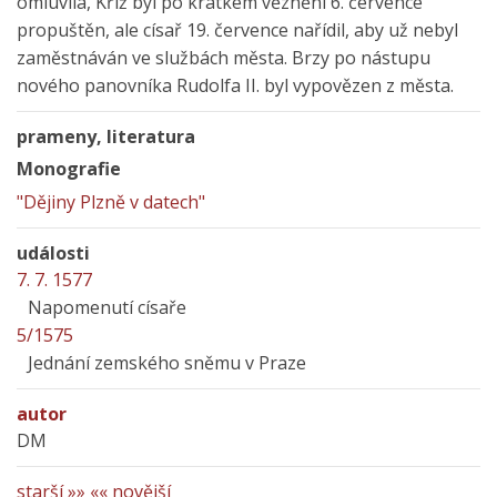
omluvila, Kříž byl po krátkém věznění 6. července
propuštěn, ale císař 19. července nařídil, aby už nebyl
zaměstnáván ve službách města. Brzy po nástupu
nového panovníka Rudolfa II. byl vypovězen z města.
prameny, literatura
Monografie
"Dějiny Plzně v datech"
události
7. 7. 1577
Napomenutí císaře
5/1575
Jednání zemského sněmu v Praze
autor
DM
starší »»
«« novější