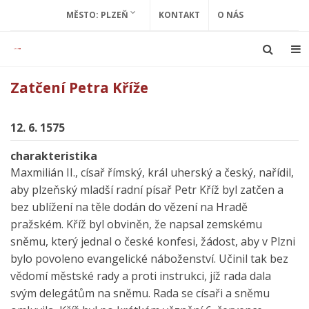
MĚSTO: PLZEŇ
KONTAKT
O NÁS
Zatčení Petra Kříže
12. 6. 1575
charakteristika
Maxmilián II., císař římský, král uherský a český, nařídil,
aby plzeňský mladší radní písař Petr Kříž byl zatčen a
bez ublížení na těle dodán do vězení na Hradě
pražském. Kříž byl obviněn, že napsal zemskému
sněmu, který jednal o české konfesi, žádost, aby v Plzni
bylo povoleno evangelické náboženství. Učinil tak bez
vědomí městské rady a proti instrukci, jíž rada dala
svým delegátům na sněmu. Rada se císaři a sněmu