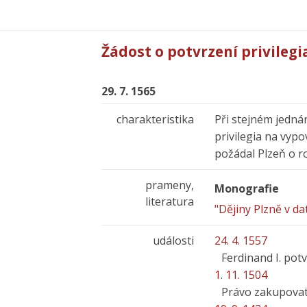
Žádost o potvrzení privilegi
29. 7. 1565
charakteristika
Při stejném jednán
privilegia na vypo
požádal Plzeň o r
prameny,
Monografie
literatura
"Dějiny Plzně v da
události
24. 4. 1557
Ferdinand I. pot
1. 11. 1504
Právo zakupovat