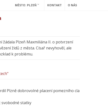
MĚSTO: PLZEŇ
KONTAKT
O NÁS
a
í žádala Plzeň Maxmiliána II. o potvrzení
vězení židů z města. Císař nevyhověl, ale
ozklad k problému.
tech"
vrdil Plzně dobrovolné placení pomezního cla
 svobodné statky