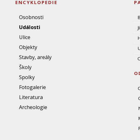
ENCYKLOPEDIE
P
Osobnosti
Události
J
Ulice
Objekty
U
Stavby, areály
O
Školy
O
Spolky
Fotogalerie
Literatura
Archeologie