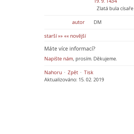
19. 9. 1434
Zlatá bula císař
autor
DM
starší »»
«« novější
Máte více informací?
Napište nám
, prosím. Děkujeme.
Nahoru
·
Zpět
·
Tisk
Aktualizováno: 15. 02. 2019