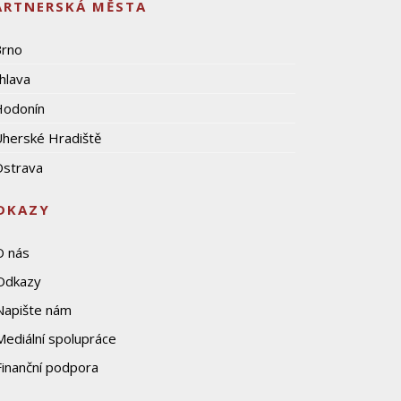
ARTNERSKÁ MĚSTA
Brno
ihlava
Hodonín
herské Hradiště
strava
DKAZY
O nás
Odkazy
Napište nám
Mediální spolupráce
Finanční podpora