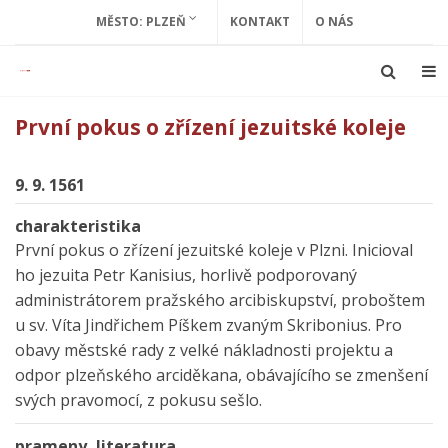
MĚSTO: PLZEŇ
KONTAKT
O NÁS
První pokus o zřízení jezuitské koleje
9. 9. 1561
charakteristika
První pokus o zřízení jezuitské koleje v Plzni. Inicioval
ho jezuita Petr Kanisius, horlivě podporovaný
administrátorem pražského arcibiskupství, proboštem
u sv. Víta Jindřichem Píškem zvaným Skribonius. Pro
obavy městské rady z velké nákladnosti projektu a
odpor plzeňského arciděkana, obávajícího se zmenšení
svých pravomocí, z pokusu sešlo.
prameny, literatura