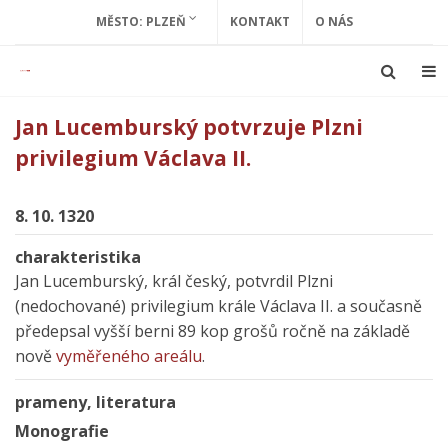
MĚSTO: PLZEŇ
KONTAKT
O NÁS
Jan Lucemburský potvrzuje Plzni
privilegium Václava II.
8. 10. 1320
charakteristika
Jan Lucemburský, král český, potvrdil Plzni
(nedochované) privilegium krále Václava II. a současně
předepsal vyšší berni 89 kop grošů ročně na základě
nově
vyměřeného areálu
.
prameny, literatura
Monografie