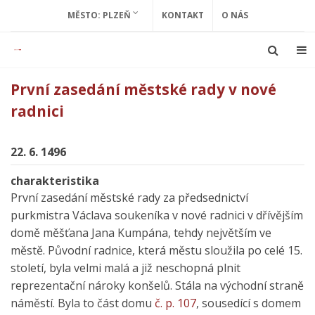
MĚSTO: PLZEŇ
KONTAKT
O NÁS
První zasedání městské rady v nové
radnici
22. 6. 1496
charakteristika
První zasedání městské rady za předsednictví
purkmistra Václava soukeníka v nové radnici v dřívějším
domě měšťana Jana Kumpána, tehdy největším ve
městě. Původní radnice, která městu sloužila po celé 15.
století, byla velmi malá a již neschopná plnit
reprezentační nároky konšelů. Stála na východní straně
náměstí. Byla to část domu
č. p. 107
, sousedící s domem