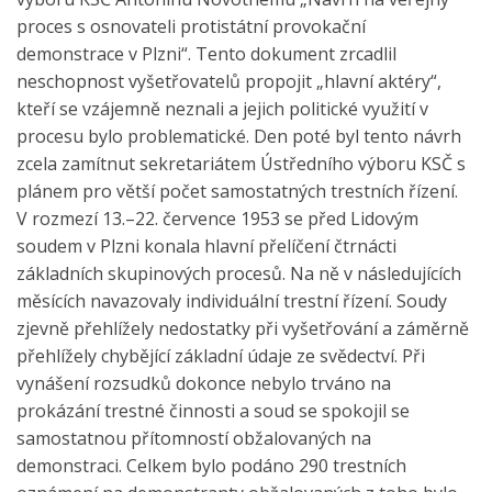
proces s osnovateli protistátní provokační
demonstrace v Plzni“. Tento dokument zrcadlil
neschopnost vyšetřovatelů propojit „hlavní aktéry“,
kteří se vzájemně neznali a jejich politické využití v
procesu bylo problematické. Den poté byl tento návrh
zcela zamítnut sekretariátem Ústředního výboru KSČ s
plánem pro větší počet samostatných trestních řízení.
V rozmezí 13.–22. července 1953 se před Lidovým
soudem v Plzni konala hlavní přelíčení čtrnácti
základních skupinových procesů. Na ně v následujících
měsících navazovaly individuální trestní řízení. Soudy
zjevně přehlížely nedostatky při vyšetřování a záměrně
přehlížely chybějící základní údaje ze svědectví. Při
vynášení rozsudků dokonce nebylo trváno na
prokázání trestné činnosti a soud se spokojil se
samostatnou přítomností obžalovaných na
demonstraci. Celkem bylo podáno 290 trestních