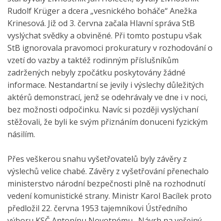
Rudolf Krüger a dcera „vesnického boháče“ Anežka
Krinesová. Již od 3. června začala Hlavní správa StB
vyslýchat svědky a obviněné. Při tomto postupu však
StB ignorovala pravomoci prokuratury v rozhodování o
vzetí do vazby a taktéž rodinným příslušníkům
zadržených nebyly zpočátku poskytovány žádné
informace. Nestandartní se jevily i výslechy důležitých
aktérů demonstrací, jenž se odehrávaly ve dne i v noci,
bez možnosti odpočinku. Navíc si později vyslýchaní
stěžovali, že byli ke svým přiznáním donuceni fyzickým
násilím.
Přes veškerou snahu vyšetřovatelů byly závěry z
výslechů velice chabé. Závěry z vyšetřování přenechalo
ministerstvo národní bezpečnosti plně na rozhodnutí
vedení komunistické strany. Ministr Karol Bacílek proto
předložil 22. června 1953 tajemníkovi Ústředního
výboru KSČ Antonínu Novotnému „Návrh na veřejný