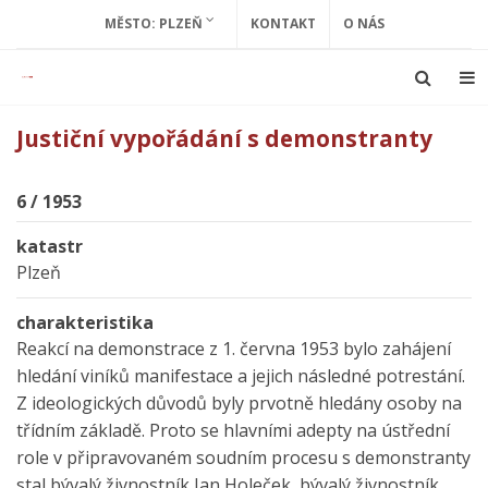
MĚSTO: PLZEŇ
KONTAKT
O NÁS
Justiční vypořádání s demonstranty
6 / 1953
katastr
Plzeň
charakteristika
Reakcí na demonstrace z 1. června 1953 bylo zahájení
hledání viníků manifestace a jejich následné potrestání.
Z ideologických důvodů byly prvotně hledány osoby na
třídním základě. Proto se hlavními adepty na ústřední
role v připravovaném soudním procesu s demonstranty
stal bývalý živnostník Jan Holeček, bývalý živnostník