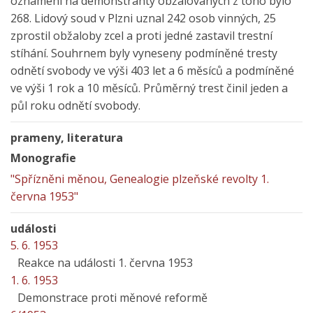
oznámení na demonstranty obžalovaných z toho bylo
268. Lidový soud v Plzni uznal 242 osob vinných, 25
zprostil obžaloby zcel a proti jedné zastavil trestní
stíhání. Souhrnem byly vyneseny podmíněné tresty
odnětí svobody ve výši 403 let a 6 měsíců a podmíněné
ve výši 1 rok a 10 měsíců. Průměrný trest činil jeden a
půl roku odnětí svobody.
prameny, literatura
Monografie
"Spřízněni měnou, Genealogie plzeňské revolty 1.
června 1953"
události
5. 6. 1953
Reakce na události 1. června 1953
1. 6. 1953
Demonstrace proti měnové reformě