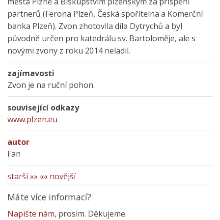
města Plzně a Biskupstvím plzeňským za přispění
partnerů (Ferona Plzeň, Česká spořitelna a Komerční
banka Plzeň). Zvon zhotovila díla Dytrychů a byl
původně určen pro katedrálu sv. Bartoloměje, ale s
novými zvony z roku 2014 neladil.
zajímavosti
Zvon je na ruční pohon.
související odkazy
www.plzen.eu
autor
Fan
starší »»
«« novější
Máte více informací?
Napište nám
, prosím. Děkujeme.