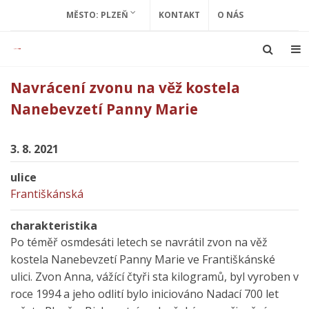
MĚSTO: PLZEŇ
KONTAKT
O NÁS
Navrácení zvonu na věž kostela
Nanebevzetí Panny Marie
3. 8. 2021
ulice
Františkánská
charakteristika
Po téměř osmdesáti letech se navrátil zvon na věž
kostela Nanebevzetí Panny Marie ve Františkánské
ulici. Zvon Anna, vážící čtyři sta kilogramů, byl vyroben v
roce 1994 a jeho odlití bylo iniciováno Nadací 700 let