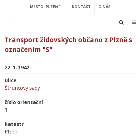
MĚSTO: PLZEŇ
KONTAKT
O NÁS
Transport židovských občanů z Plzně s
označením "S"
22. 1. 1942
ulice
Štruncovy sady
číslo orientační
1
katastr
Plzeň