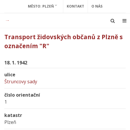
MĚSTO: PLZEŇ
KONTAKT
O NÁS
Transport židovských občanů z Plzně s
označením "R"
18. 1. 1942
ulice
Štruncovy sady
číslo orientační
1
katastr
Plzeň