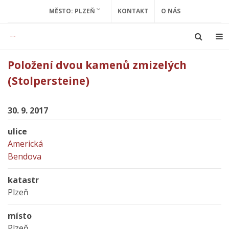
MĚSTO: PLZEŇ
KONTAKT
O NÁS
Položení dvou kamenů zmizelých
(Stolpersteine)
30. 9. 2017
ulice
Americká
Bendova
katastr
Plzeň
místo
Plzeň