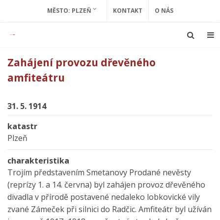
MĚSTO: PLZEŇ
KONTAKT
O NÁS
Zahájení provozu dřevěného
amfiteátru
31. 5. 1914
katastr
Plzeň
charakteristika
Trojím představením Smetanovy Prodané nevěsty
(reprízy 1. a 14. června) byl zahájen provoz dřevěného
divadla v přírodě postavené nedaleko lobkovické vily
zvané Zámeček při silnici do Radčic. Amfiteátr byl užíván