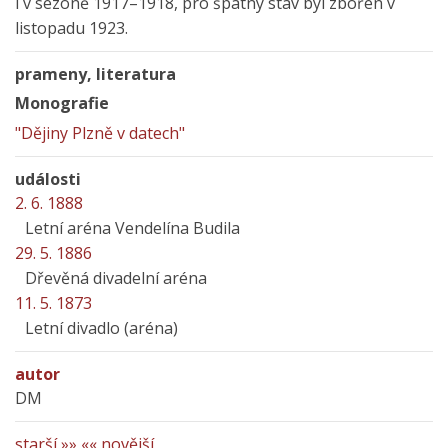
i v sezoně 1917–1918, pro špatný stav byl zbořen v
listopadu 1923.
prameny, literatura
Monografie
"Dějiny Plzně v datech"
události
2. 6. 1888
Letní aréna Vendelína Budila
29. 5. 1886
Dřevěná divadelní aréna
11. 5. 1873
Letní divadlo (aréna)
autor
DM
starší »»
«« novější