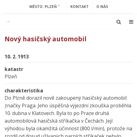
MĚSTO: PLZEŇ
KONTAKT
O NÁS
Nový hasičský automobil
10. 2. 1913
katastr
Plzeň
charakteristika
Do Plzně dorazil nově zakoupený hasičský automobil
značky Praga. Jeho úspěšná výjezdní zkouška proběhla
10. dubna v Klatovech. Byla to po Praze druhá
automobilová hasičská stříkačka v Čechách. Její
výhodou byla okamžitá účinnost (800 l/min), protože na
rozdíl od dosud užívaných parních stříkaček nebylo