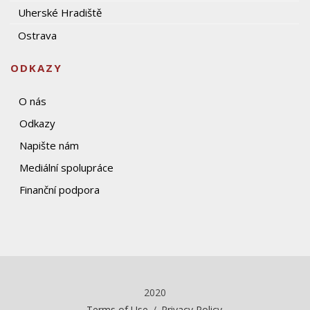
Uherské Hradiště
Ostrava
ODKAZY
O nás
Odkazy
Napište nám
Mediální spolupráce
Finanční podpora
2020
Terms of Use
/
Privacy Policy