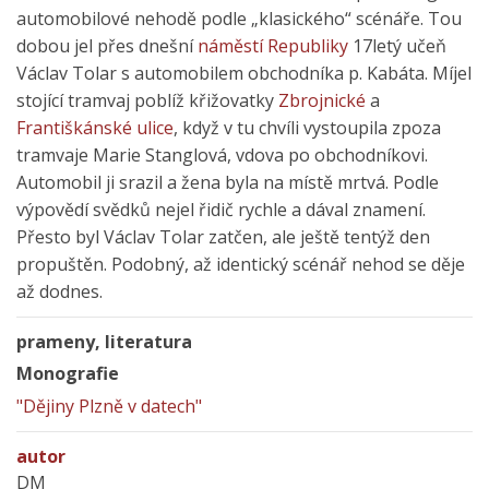
automobilové nehodě podle „klasického“ scénáře. Tou
dobou jel přes dnešní
náměstí Republiky
17letý učeň
Václav Tolar s automobilem obchodníka p. Kabáta. Míjel
stojící tramvaj poblíž křižovatky
Zbrojnické
a
Františkánské ulice
, když v tu chvíli vystoupila zpoza
tramvaje Marie Stanglová, vdova po obchodníkovi.
Automobil ji srazil a žena byla na místě mrtvá. Podle
výpovědí svědků nejel řidič rychle a dával znamení.
Přesto byl Václav Tolar zatčen, ale ještě tentýž den
propuštěn. Podobný, až identický scénář nehod se děje
až dodnes.
prameny, literatura
Monografie
"Dějiny Plzně v datech"
autor
DM