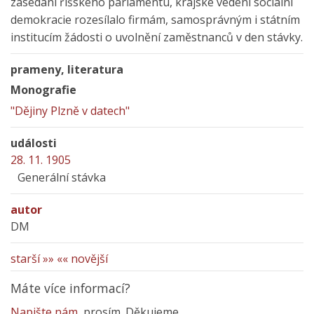
zasedání říšského parlamentu, krajské vedení sociální
demokracie rozesílalo firmám, samosprávným i státním
institucím žádosti o uvolnění zaměstnanců v den stávky.
prameny, literatura
Monografie
"Dějiny Plzně v datech"
události
28. 11. 1905
Generální stávka
autor
DM
starší »»
«« novější
Máte více informací?
Napište nám
, prosím. Děkujeme.