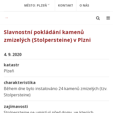
MĚSTO: PLZEŇ
KONTAKT
O NÁS
Slavnostní pokládání kamenů
zmizelých (Stolpersteine) v Plzni
4. 9. 2020
katastr
Plzeň
charakteristika
Během dne bylo instalováno 24 kamenů zmizelých (tzv.
Stolpersteine)
zajímavosti
Stolpersteine se umisťují před domy, ve kterých