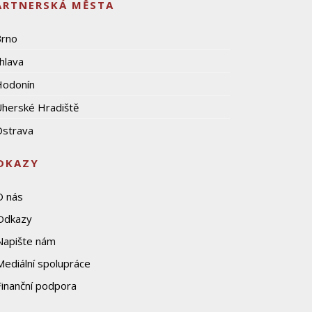
ARTNERSKÁ MĚSTA
Brno
ihlava
Hodonín
herské Hradiště
strava
DKAZY
O nás
Odkazy
Napište nám
Mediální spolupráce
Finanční podpora