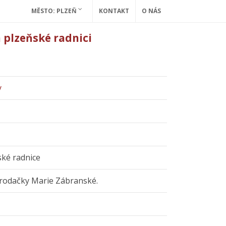
MĚSTO: PLZEŇ
KONTAKT
O NÁS
 plzeňské radnici
y
ské radnice
 rodačky Marie Zábranské.