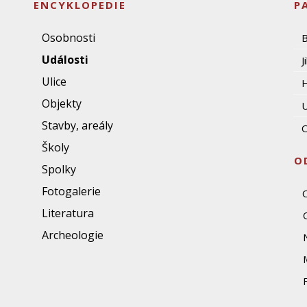
ENCYKLOPEDIE
P
Osobnosti
Události
J
Ulice
Objekty
U
Stavby, areály
O
Školy
O
Spolky
Fotogalerie
Literatura
Archeologie