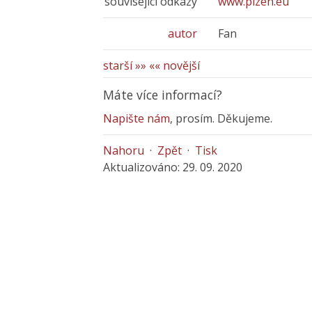
související odkazy
www.plzen.eu
autor
Fan
starší »»
«« novější
Máte více informací?
Napište nám
, prosím. Děkujeme.
Nahoru
·
Zpět
·
Tisk
Aktualizováno: 29. 09. 2020