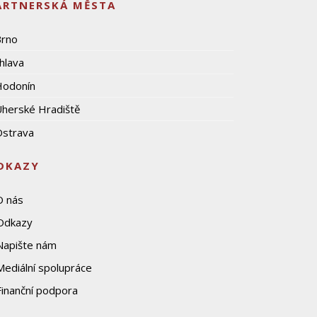
ARTNERSKÁ MĚSTA
Brno
ihlava
Hodonín
herské Hradiště
strava
DKAZY
O nás
Odkazy
Napište nám
Mediální spolupráce
Finanční podpora