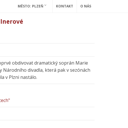
MĚSTO: PLZEŇ
KONTAKT
O NÁS
llnerové
oprvé obdivovat dramatický soprán Marie
y Národního divadla, která pak v sezónách
a v Plzni nastálo.
tech"