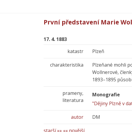
První představení Marie Wo
17. 4. 1883
katastr
Plzeň
charakteristika
Plzeňané mohli p
Wollnerové, členk
1893–1895 působil
prameny,
Monografie
literatura
"Dějiny Plzně v da
autor
DM
starší »»
«« novější