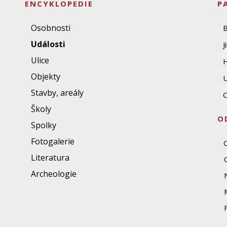
ENCYKLOPEDIE
P
Osobnosti
Události
J
Ulice
Objekty
U
Stavby, areály
O
Školy
O
Spolky
Fotogalerie
Literatura
Archeologie