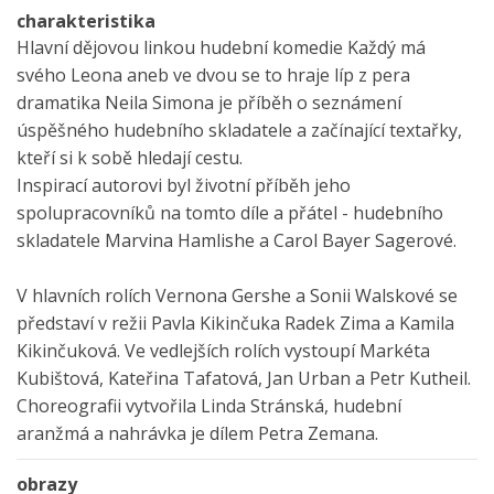
charakteristika
Hlavní dějovou linkou hudební komedie Každý má
svého Leona aneb ve dvou se to hraje líp z pera
dramatika Neila Simona je příběh o seznámení
úspěšného hudebního skladatele a začínající textařky,
kteří si k sobě hledají cestu.
Inspirací autorovi byl životní příběh jeho
spolupracovníků na tomto díle a přátel - hudebního
skladatele Marvina Hamlishe a Carol Bayer Sagerové.
V hlavních rolích Vernona Gershe a Sonii Walskové se
představí v režii Pavla Kikinčuka Radek Zima a Kamila
Kikinčuková. Ve vedlejších rolích vystoupí Markéta
Kubištová, Kateřina Tafatová, Jan Urban a Petr Kutheil.
Choreografii vytvořila Linda Stránská, hudební
aranžmá a nahrávka je dílem Petra Zemana.
obrazy