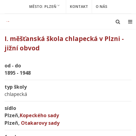
MĚSTO: PLZEŇ
KONTAKT
O NÁS
I. měšťanská škola chlapecká v Plzni -
jižní obvod
od - do
1895 - 1948
typ školy
chlapecká
sídlo
Plzeň,
Kopeckého sady
Plzeň,
Otakarovy sady