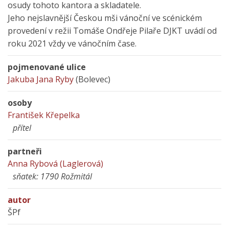
osudy tohoto kantora a skladatele.
Jeho nejslavnější Českou mši vánoční ve scénickém
provedení v režii Tomáše Ondřeje Pilaře DJKT uvádí od
roku 2021 vždy ve vánočním čase.
pojmenované ulice
Jakuba Jana Ryby
(Bolevec)
osoby
František Křepelka
přítel
partneři
Anna Rybová (Laglerová)
sňatek: 1790 Rožmitál
autor
ŠPf