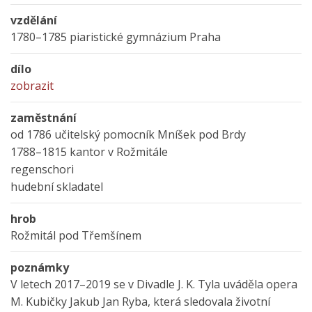
vzdělání
1780–1785 piaristické gymnázium Praha
dílo
zobrazit
zaměstnání
od 1786 učitelský pomocník Mníšek pod Brdy
1788–1815 kantor v Rožmitále
regenschori
hudební skladatel
hrob
Rožmitál pod Třemšínem
poznámky
V letech 2017–2019 se v Divadle J. K. Tyla uváděla opera
M. Kubičky Jakub Jan Ryba, která sledovala životní