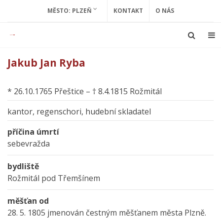
MĚSTO: PLZEŇ
KONTAKT
O NÁS
Jakub Jan Ryba
* 26.10.1765 Přeštice – † 8.4.1815 Rožmitál
kantor, regenschori, hudební skladatel
příčina úmrtí
sebevražda
bydliště
Rožmitál pod Třemšínem
měšťan od
28. 5. 1805 jmenován čestným měšťanem města Plzně.