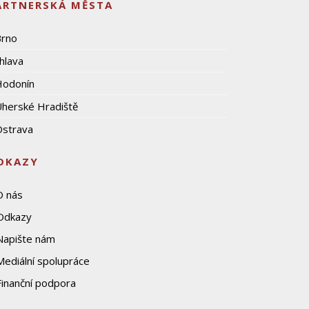
ARTNERSKÁ MĚSTA
Brno
ihlava
Hodonín
herské Hradiště
strava
DKAZY
O nás
Odkazy
Napište nám
Mediální spolupráce
Finanční podpora