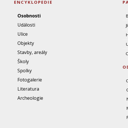
ENCYKLOPEDIE
P
Osobnosti
Události
J
Ulice
Objekty
U
Stavby, areály
O
Školy
O
Spolky
Fotogalerie
Literatura
Archeologie