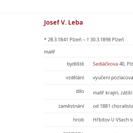
Josef V. Leba
* 28.3.1841 Plzeň – † 30.3.1898 Plzeň
malíř
bydliště
Sedláčkova
40, Pl
vzdělání
vyučení pozlacov
dílo
malíř krajin, zátiš
zaměstnání
od 1881 choralist
hrob
Hřbitov U Všech s