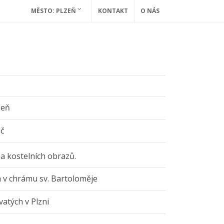
MĚSTO: PLZEŇ
KONTAKT
O NÁS
zeň
ač
í a kostelních obrazů.
a v chrámu sv. Bartoloměje
vatých v Plzni