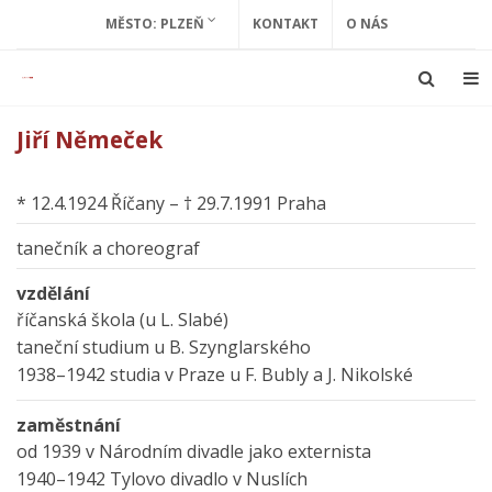
MĚSTO: PLZEŇ
KONTAKT
O NÁS
Jiří Němeček
* 12.4.1924 Říčany – † 29.7.1991 Praha
tanečník a choreograf
vzdělání
říčanská škola (u L. Slabé)
taneční studium u B. Szynglarského
1938–1942 studia v Praze u F. Bubly a J. Nikolské
zaměstnání
od 1939 v Národním divadle jako externista
1940–1942 Tylovo divadlo v Nuslích