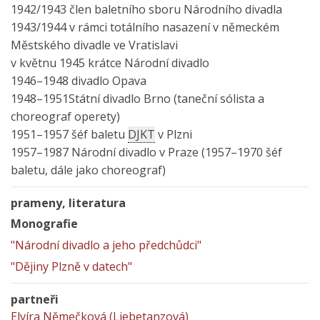
1942/1943 člen baletního sboru Národního divadla
1943/1944 v rámci totálního nasazení v německém
Městského divadle ve Vratislavi
v květnu 1945 krátce Národní divadlo
1946–1948 divadlo Opava
1948–1951Státní divadlo Brno (taneční sólista a
choreograf operety)
1951–1957 šéf baletu
DJKT
v Plzni
1957–1987 Národní divadlo v Praze (1957–1970 šéf
baletu, dále jako choreograf)
prameny, literatura
Monografie
"Národní divadlo a jeho předchůdci"
"Dějiny Plzně v datech"
partneři
Elvíra Němečková (Liebetanzová)