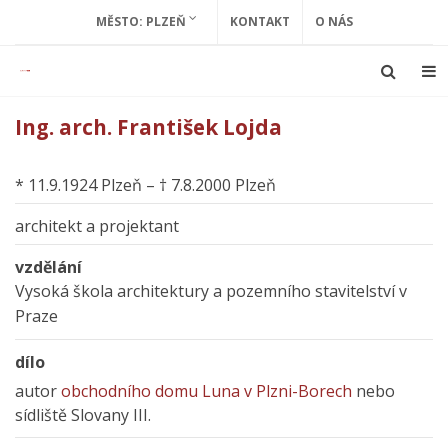
MĚSTO: PLZEŇ
KONTAKT
O NÁS
Ing. arch. František Lojda
* 11.9.1924 Plzeň – † 7.8.2000 Plzeň
architekt a projektant
vzdělání
Vysoká škola architektury a pozemního stavitelství v
Praze
dílo
autor
obchodního domu Luna v Plzni-Borech
nebo
sídliště Slovany III.