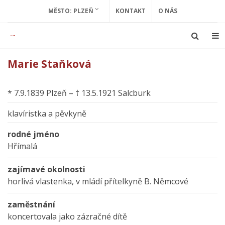
MĚSTO: PLZEŇ
KONTAKT
O NÁS
Marie Staňková
* 7.9.1839 Plzeň – † 13.5.1921 Salcburk
klavíristka a pěvkyně
rodné jméno
Hřímalá
zajímavé okolnosti
horlivá vlastenka, v mládí přítelkyně B. Němcové
zaměstnání
koncertovala jako zázračné dítě