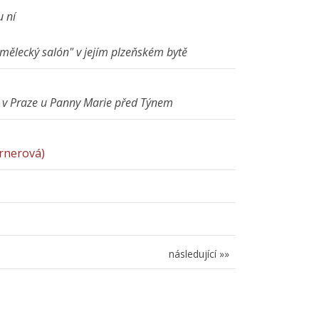
u ní
"umělecký salón" v jejím plzeňském bytě
0 v Praze u Panny Marie před Týnem
rnerová)
následující »»