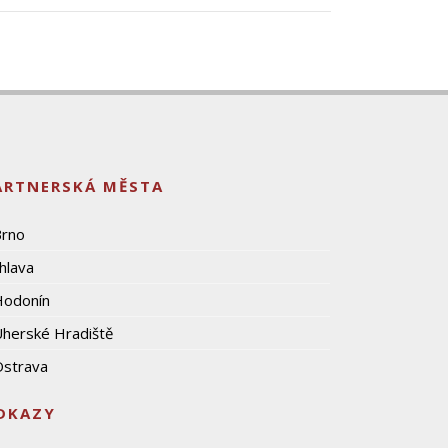
ARTNERSKÁ MĚSTA
Brno
ihlava
Hodonín
herské Hradiště
strava
DKAZY