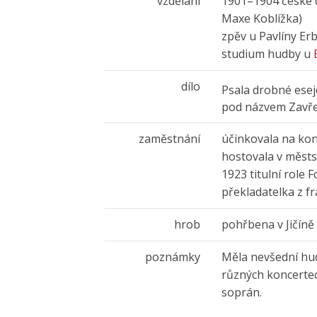
vzdělání
1901–1904 české d
Maxe Koblížka)
zpěv u Pavlíny Er
studium hudby u
dílo
Psala drobné ese
pod názvem Zavře
zaměstnání
účinkovala na ko
hostovala v měst
1923 titulní role 
překladatelka z f
hrob
pohřbena v Jičíně
poznámky
Měla nevšední hud
různých koncertec
soprán.