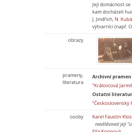
Její domácnost se 
kam docházeli hude
J. Jindřich,
N. Kubá
výtvarníci (např. O
obrazy
prameny,
Archivní pramen
literatura
"Královcová Jarmi
Ostatní literatu
"Československý h
osoby
Karel Faustin Kl
navštěvoval její 
Ella Koppová