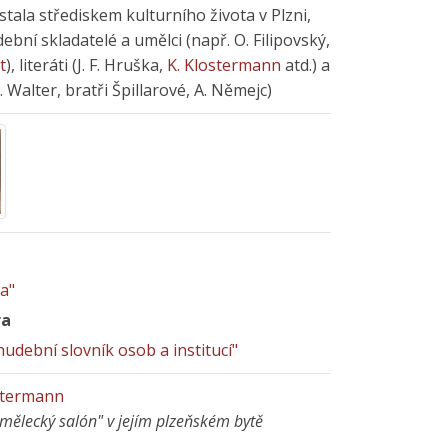
stala střediskem kulturního života v Plzni,
bní skladatelé a umělci (např. O. Filipovský,
t
), literáti (J. F. Hruška,
K. Klostermann
atd.) a
. Walter, bratři Špillarové, A. Němejc)
la"
ra
udební slovník osob a institucí"
ostermann
"umělecký salón" v jejím plzeňském bytě