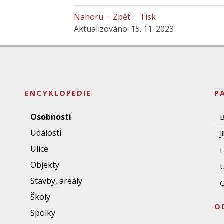
Nahoru
·
Zpět
·
Tisk
Aktualizováno: 15. 11. 2023
ENCYKLOPEDIE
P
Osobnosti
Události
J
Ulice
Objekty
U
Stavby, areály
O
Školy
O
Spolky