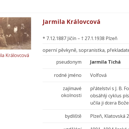
Jarmila Královcová
* 7.12.1887 Jičín – † 27.1.1938 Plzeň
operní pěvkyně, sopranistka, překladat
ila Královcová
pseudonym
Jarmila Tichá
rodné jméno
Volfová
zajímavé
přátelství s J. B.
okolnosti
obsáhlý cyklus pí
učila ji dcera B
bydliště
Plzeň, Klatovská 