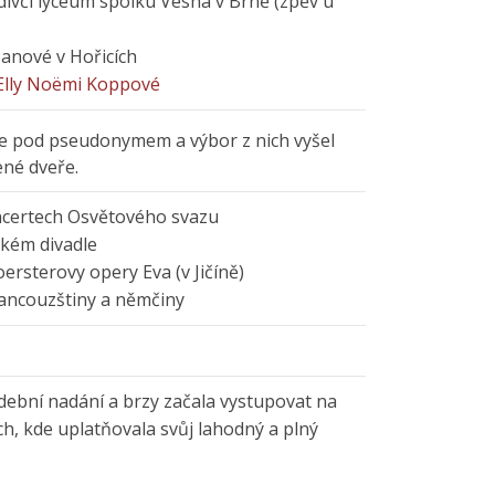
ívčí lyceum spolku Vesna v Brně (zpěv u
banové v Hořicích
Elly Noëmi Koppové
je pod pseudonymem a výbor z nich vyšel
né dveře.
ncertech Osvětového svazu
ském divadle
Foersterovy opery Eva (v Jičíně)
rancouzštiny a němčiny
ební nadání a brzy začala vystupovat na
h, kde uplatňovala svůj lahodný a plný