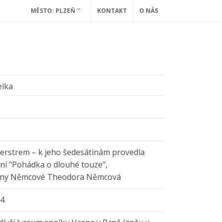
MĚSTO: PLZEŇ
KONTAKT
O NÁS
elka
 Foerstrem – k jeho šedesátinám provedla
sní "Pohádka o dlouhé touze",
oženy Němcové Theodora Němcová
24