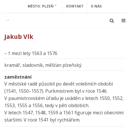
MĚSTO: PLZEŇ
KONTAKT
O NÁS
Jakub Vlk
– † mezi lety 1563 a 1576
kramář, sladovník, měšťan plzeňský
zaměstnání
V městské radě působil po devět volebních období
(1541, 1550–1557). Purkmistrem byl v roce 1546.
V paumistrovském úřadu je uváděn v letech 1550, 1552,
1553, 1555 a 1556, tedy v pěti obdobích.
V letech 1547, 1548, 1559 a 1561 figuruje mezi obecními
staršími. V roce 1541 byl rychtářem.