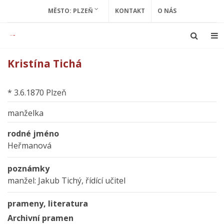
MĚSTO: PLZEŇ
KONTAKT
O NÁS
Kristína Tichá
* 3.6.1870 Plzeň
manželka
rodné jméno
Heřmanová
poznámky
manžel: Jakub Tichý, řídící učitel
prameny, literatura
Archivní pramen