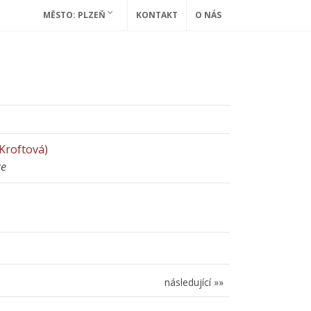
MĚSTO: PLZEŇ
KONTAKT
O NÁS
Kroftová)
ce
následující »»