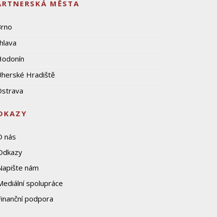
ARTNERSKÁ MĚSTA
Brno
ihlava
Hodonín
herské Hradiště
strava
DKAZY
O nás
Odkazy
Napište nám
Mediální spolupráce
Finanční podpora