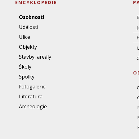
ENCYKLOPEDIE
P
Osobnosti
Události
J
Ulice
Objekty
U
Stavby, areály
O
Školy
O
Spolky
Fotogalerie
Literatura
Archeologie