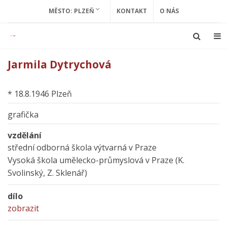
MĚSTO: PLZEŇ
KONTAKT
O NÁS
Jarmila Dytrychová
* 18.8.1946 Plzeň
grafička
vzdělání
střední odborná škola výtvarná v Praze
Vysoká škola umělecko-průmyslová v Praze (K.
Svolinský, Z. Sklenář)
dílo
zobrazit