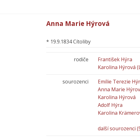
Anna Marie Hýrová
* 19.9.1834 Cítoliby
rodiče
František Hýra
Karolina Hýrová (
sourozenci
Emílie Terezie Hý
Anna Marie Hýro
Karolina Hýrová
Adolf Hýra
Karolina Krämero
další sourozenci (5)