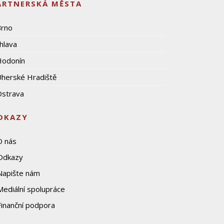
ARTNERSKÁ MĚSTA
Brno
ihlava
Hodonín
herské Hradiště
strava
DKAZY
O nás
Odkazy
Napište nám
Mediální spolupráce
Finanční podpora