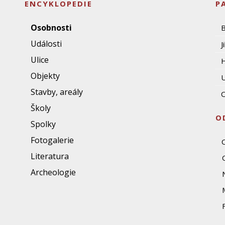
ENCYKLOPEDIE
P
Osobnosti
Události
J
Ulice
Objekty
U
Stavby, areály
O
Školy
O
Spolky
Fotogalerie
Literatura
Archeologie