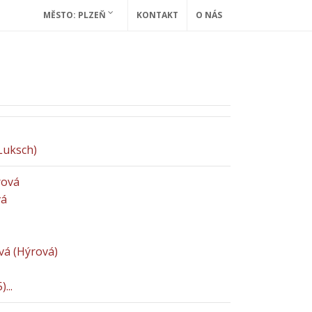
MĚSTO: PLZEŇ
KONTAKT
O NÁS
Luksch)
rová
vá
vá (Hýrová)
...