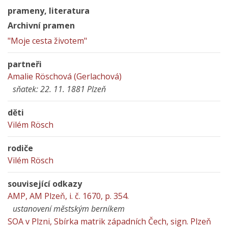
prameny, literatura
Archivní pramen
"Moje cesta životem"
partneři
Amalie Röschová (Gerlachová)
sňatek: 22. 11. 1881 Plzeň
děti
Vilém Rösch
rodiče
Vilém Rösch
související odkazy
AMP, AM Plzeň, i. č. 1670, p. 354.
ustanovení městským berníkem
SOA v Plzni, Sbírka matrik západních Čech, sign. Plzeň