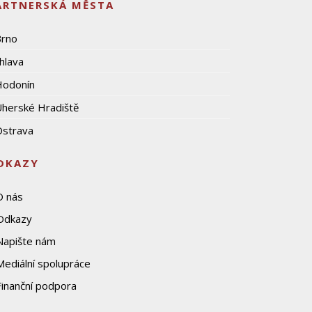
ARTNERSKÁ MĚSTA
Brno
ihlava
Hodonín
herské Hradiště
strava
DKAZY
O nás
Odkazy
Napište nám
Mediální spolupráce
Finanční podpora