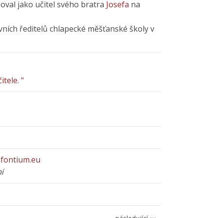
val jako učitel svého bratra
Josefa
na
rvních ředitelů chlapecké měšťanské školy v
tele. "
afontium.eu
ní