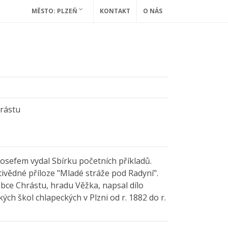
MĚSTO: PLZEŇ
KONTAKT
O NÁS
hrástu
osefem vydal Sbírku početních příkladů.
tivědné příloze "Mladé stráže pod Radyní".
obce Chrástu, hradu Věžka, napsal dílo
ch škol chlapeckých v Plzni od r. 1882 do r.