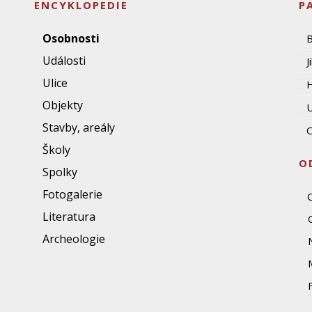
ENCYKLOPEDIE
P
Osobnosti
Události
J
Ulice
Objekty
U
Stavby, areály
O
Školy
O
Spolky
Fotogalerie
Literatura
Archeologie