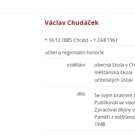
Václav Chudáček
* 16.12.1885 Chrást – † 24.8.1961
učitel a regionální historik
vzdělání
obecná škola v C
měšťanská škola
učitelských ústav
dílo
Se svým bratrem J
Publikoval ve vlas
Zpracoval dějiny 
Paměti z měšťanský
1948.