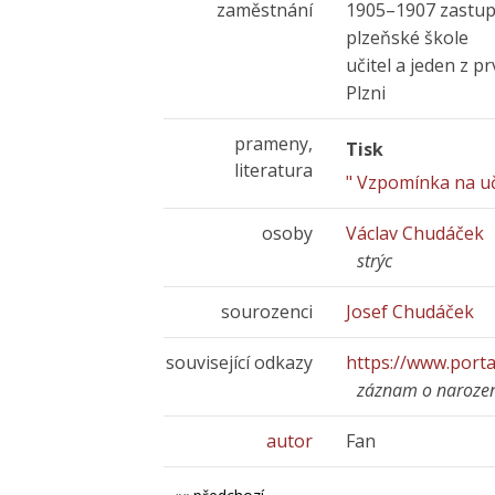
zaměstnání
1905–1907 zastupo
plzeňské škole
učitel a jeden z p
Plzni
prameny,
Tisk
literatura
" Vzpomínka na uči
osoby
Václav Chudáček
strýc
sourozenci
Josef Chudáček
související odkazy
https://www.port
záznam o naroze
autor
Fan