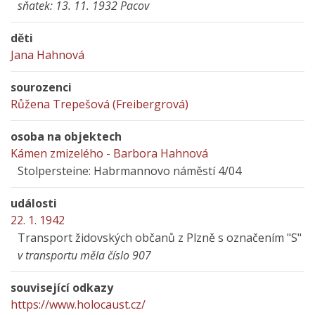
sňatek: 13. 11. 1932 Pacov
děti
Jana Hahnová
sourozenci
Růžena Trepešová (Freibergrová)
osoba na objektech
Kámen zmizelého - Barbora Hahnová
Stolpersteine: Habrmannovo náměstí 4/04
události
22. 1. 1942
Transport židovských občanů z Plzně s označením "S"
v transportu měla číslo 907
související odkazy
https://www.holocaust.cz/