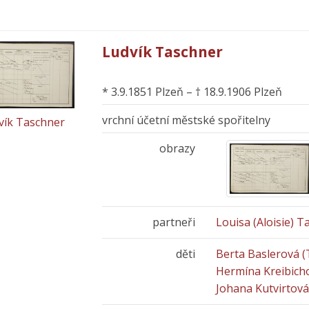
Ludvík Taschner
* 3.9.1851 Plzeň – † 18.9.1906 Plzeň
vrchní účetní městské spořitelny
vík Taschner
obrazy
partneři
Louisa (Aloisie) 
děti
Berta Baslerová 
Hermína Kreibich
Johana Kutvirtov