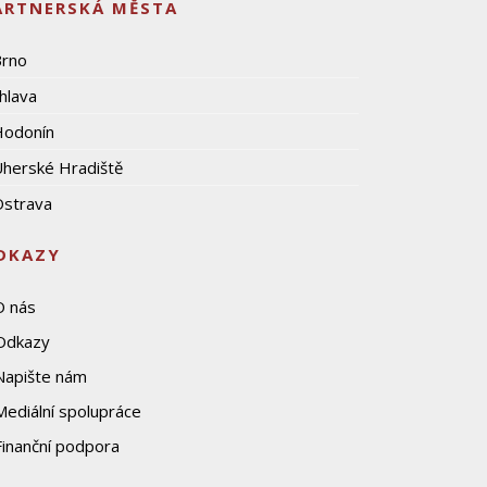
ARTNERSKÁ MĚSTA
Brno
ihlava
Hodonín
herské Hradiště
strava
DKAZY
O nás
Odkazy
Napište nám
Mediální spolupráce
Finanční podpora