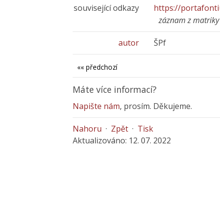
související odkazy
https://portafont
záznam z matriky
autor
ŠPf
«« předchozí
Máte více informací?
Napište nám
, prosím. Děkujeme.
Nahoru
·
Zpět
·
Tisk
Aktualizováno: 12. 07. 2022