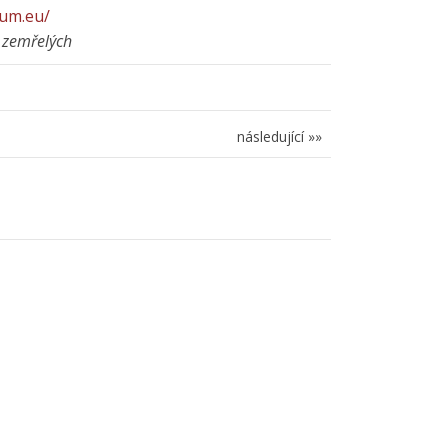
ium.eu/
 zemřelých
následující »»