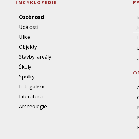
ENCYKLOPEDIE
P
Osobnosti
Události
J
Ulice
Objekty
U
Stavby, areály
O
Školy
O
Spolky
Fotogalerie
Literatura
Archeologie