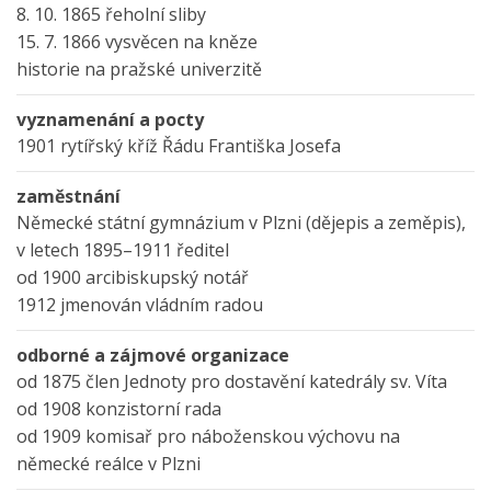
8. 10. 1865 řeholní sliby
15. 7. 1866 vysvěcen na kněze
historie na pražské univerzitě
vyznamenání a pocty
1901 rytířský kříž Řádu Františka Josefa
zaměstnání
Německé státní gymnázium v Plzni (dějepis a zeměpis),
v letech 1895–1911 ředitel
od 1900 arcibiskupský notář
1912 jmenován vládním radou
odborné a zájmové organizace
od 1875 člen Jednoty pro dostavění katedrály sv. Víta
od 1908 konzistorní rada
od 1909 komisař pro náboženskou výchovu na
německé reálce v Plzni