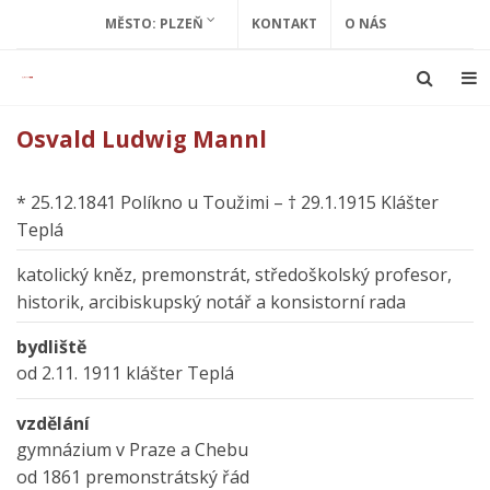
MĚSTO: PLZEŇ
KONTAKT
O NÁS
Osvald Ludwig Mannl
* 25.12.1841 Políkno u Toužimi – † 29.1.1915 Klášter
Teplá
katolický kněz, premonstrát, středoškolský profesor,
historik, arcibiskupský notář a konsistorní rada
bydliště
od 2.11. 1911 klášter Teplá
vzdělání
gymnázium v Praze a Chebu
od 1861 premonstrátský řád