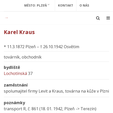
MĚSTO: PLZEŇ
KONTAKT
O NÁS
Karel Kraus
* 11.3.1872 Plzeň – † 26.10.1942 Osvětim
továrník, obchodník
bydliště
Lochotínská
37
zaměstnání
spolumajitel firmy Levit a Kraus, továrna na kůže v Plzni
poznámky
transport R, č. 861 (18. 01. 1942, Plzeň -> Terezín)