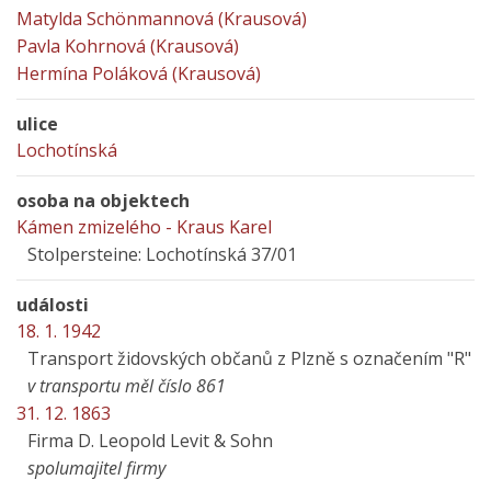
Matylda Schönmannová (Krausová)
Pavla Kohrnová (Krausová)
Hermína Poláková (Krausová)
ulice
Lochotínská
osoba na objektech
Kámen zmizelého - Kraus Karel
Stolpersteine: Lochotínská 37/01
události
18. 1. 1942
Transport židovských občanů z Plzně s označením "R"
v transportu měl číslo 861
31. 12. 1863
Firma D. Leopold Levit & Sohn
spolumajitel firmy