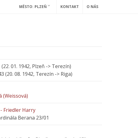
MĚSTO: PLZEŇ
KONTAKT
O NÁS
 (22. 01. 1942, Plzeň -> Terezín)
43 (20. 08. 1942, Terezín -> Riga)
vá (Weissová)
 Friedler Harry
ardinála Berana 23/01