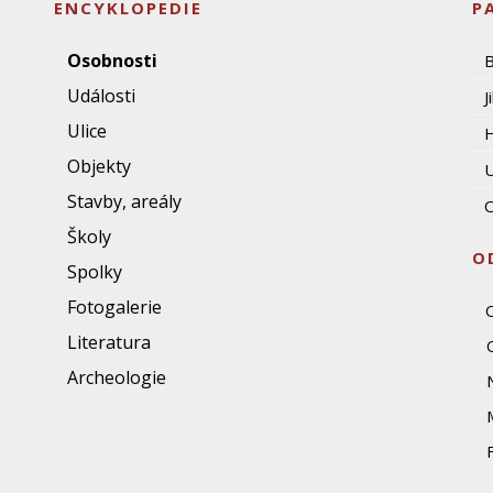
ENCYKLOPEDIE
P
Osobnosti
Události
J
Ulice
Objekty
U
Stavby, areály
O
Školy
O
Spolky
Fotogalerie
Literatura
Archeologie