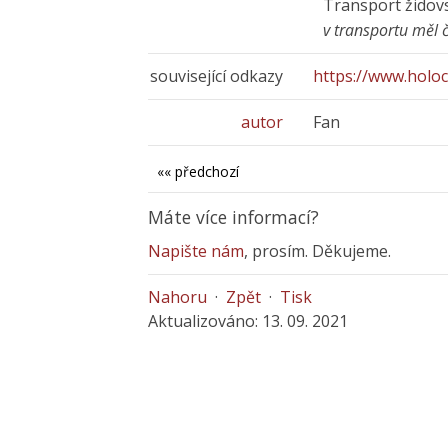
Transport židov
v transportu měl 
související odkazy
https://www.holoc
autor
Fan
«« předchozí
Máte více informací?
Napište nám
, prosím. Děkujeme.
Nahoru
·
Zpět
·
Tisk
Aktualizováno: 13. 09. 2021