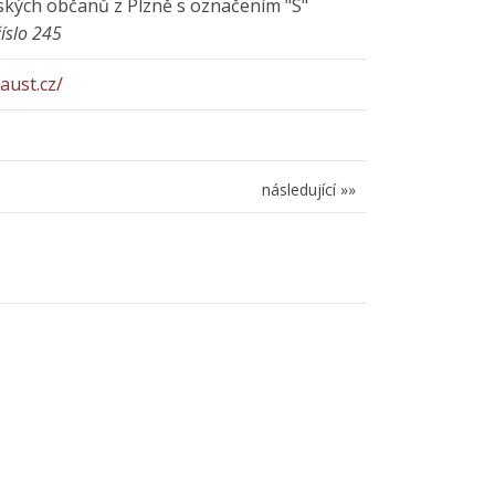
ských občanů z Plzně s označením "S"
číslo 245
aust.cz/
následující »»