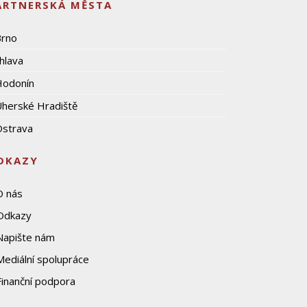
ARTNERSKÁ MĚSTA
Brno
ihlava
Hodonín
herské Hradiště
strava
DKAZY
O nás
Odkazy
Napište nám
Mediální spolupráce
Finanční podpora