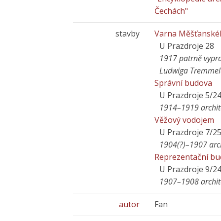
Čechách"
stavby
Varna Měšťanskéh
U Prazdroje 28
1917 patrně vypra
Ludwiga Tremmel
Správní budova
U Prazdroje 5/2
1914–1919 archit
Věžový vodojem
U Prazdroje 7/2
1904(?)–1907 arc
Reprezentační b
U Prazdroje 9/2
1907–1908 archit
autor
Fan