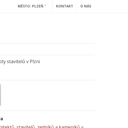
MĚSTO: PLZEŇ
KONTAKT
O NÁS
ty stavitelů v Plzni
ra
hitektů, stavitelů, zedníků a kameníků v