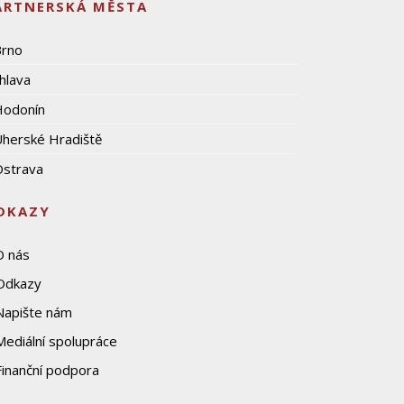
ARTNERSKÁ MĚSTA
Brno
ihlava
Hodonín
herské Hradiště
strava
DKAZY
O nás
Odkazy
Napište nám
Mediální spolupráce
Finanční podpora