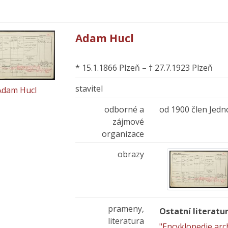
Adam Hucl
* 15.1.1866 Plzeň – † 27.7.1923 Plzeň
stavitel
Adam Hucl
odborné a
od 1900 člen Jedno
zájmové
organizace
obrazy
prameny,
Ostatní literatu
literatura
"Encyklopedie arc