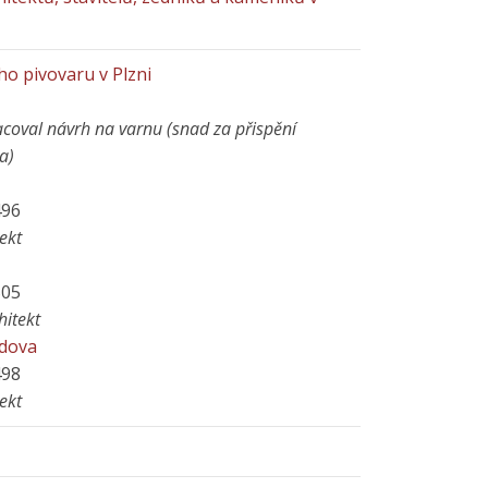
o pivovaru v Plzni
coval návrh na varnu (snad za přispění
a)
496
ekt
505
hitekt
udova
498
ekt