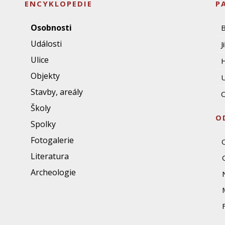
ENCYKLOPEDIE
P
Osobnosti
Události
J
Ulice
Objekty
U
Stavby, areály
O
Školy
O
Spolky
Fotogalerie
Literatura
Archeologie