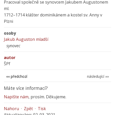
Pracoval společně se synovcem Jakubem Augustonem
ml.
1712–1714 klášter dominikánem a kostel sv. Anny v
Plzni
osoby
Jakub Auguston mladší
synovec
autor
ŠPf
«« předchozí
následující »»
Máte více informací?
Napište nám
, prosím. Děkujeme.
Nahoru
·
Zpět
·
Tisk
Aktualizováno: 02. 03. 2021