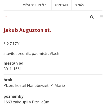
MĚSTO: PLZEŇ
KONTAKT
O NÁS
Jakub Auguston st.
* 2.7.1701
stavitel, zedník, paumistr, Vlach
měšťan od
30. 1. 1661
hrob
Plzeň, kostel Nanebevzetí P. Marie
poznámky
1663 zakoupil v Plzni dům