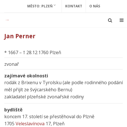
MĚSTO: PLZEŇ
KONTAKT
O NÁS
Jan Perner
* 1667 – † 28.12.1760 Plzeň
zvonař
zajímavé okolnosti
rodák z Brixenu v Tyrolsku (ale podle rodinného podání
měl přijít ze švýcarského Bernu)
zakladatel plzeňské zvonařské rodiny
bydliště
koncem 17. století se přestěhoval do Plzně
1705
Veleslavínova
17, Plzeň