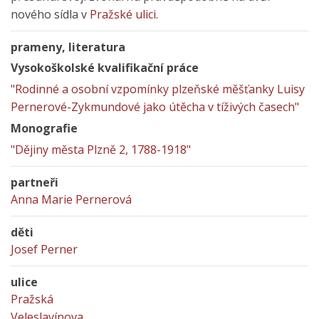
nového sídla v
Pražské ulici
.
prameny, literatura
Vysokoškolské kvalifikační práce
"Rodinné a osobní vzpomínky plzeňské měšťanky Luisy
Pernerové-Zykmundové jako útěcha v tíživých časech"
Monografie
"Dějiny města Plzně 2, 1788-1918"
partneři
Anna Marie Pernerová
děti
Josef Perner
ulice
Pražská
Veleslavínova