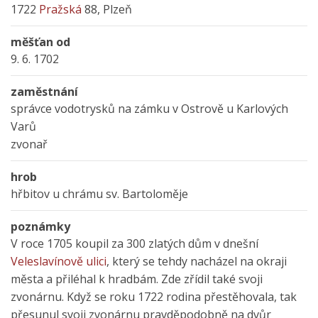
1722
Pražská
88, Plzeň
měšťan od
9. 6. 1702
zaměstnání
správce vodotrysků na zámku v Ostrově u Karlových
Varů
zvonař
hrob
hřbitov u chrámu sv. Bartoloměje
poznámky
V roce 1705 koupil za 300 zlatých dům v dnešní
Veleslavínově ulici
, který se tehdy nacházel na okraji
města a přiléhal k hradbám. Zde zřídil také svoji
zvonárnu. Když se roku 1722 rodina přestěhovala, tak
přesunul svoji zvonárnu pravděpodobně na dvůr