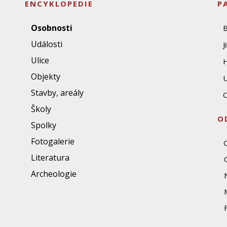
ENCYKLOPEDIE
P
Osobnosti
Události
J
Ulice
Objekty
U
Stavby, areály
O
Školy
O
Spolky
Fotogalerie
Literatura
Archeologie