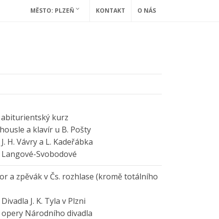
MĚSTO: PLZEŇ
KONTAKT
O NÁS
abiturientský kurz
ousle a klavír u B. Pošty
J. H. Vávry a L. Kadeřábka
. Langové-Svobodové
r a zpěvák v Čs. rozhlase (kromě totálního
ivadla J. K. Tyla v Plzni
 opery Národního divadla