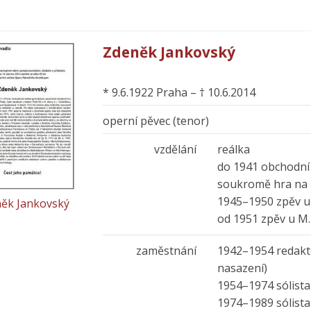
Zdeněk Jankovský
* 9.6.1922 Praha – † 10.6.2014
operní pěvec (tenor)
vzdělání
reálka
do 1941 obchodní 
soukromě hra na h
1945–1950 zpěv u 
ěk Jankovský
od 1951 zpěv u M
zaměstnání
1942–1954 redakto
nasazení)
1954–1974 sólista D
1974–1989 sólista