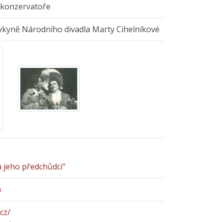
 konzervatoře
vkyně Národního divadla Marty Cihelníkové
a jeho předchůdci"
á
cz/