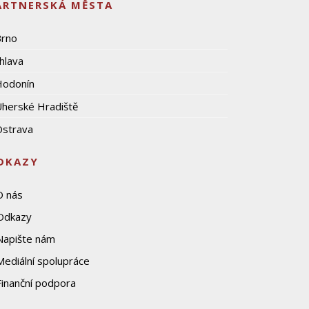
ARTNERSKÁ MĚSTA
Brno
ihlava
Hodonín
herské Hradiště
strava
DKAZY
O nás
Odkazy
Napište nám
Mediální spolupráce
Finanční podpora