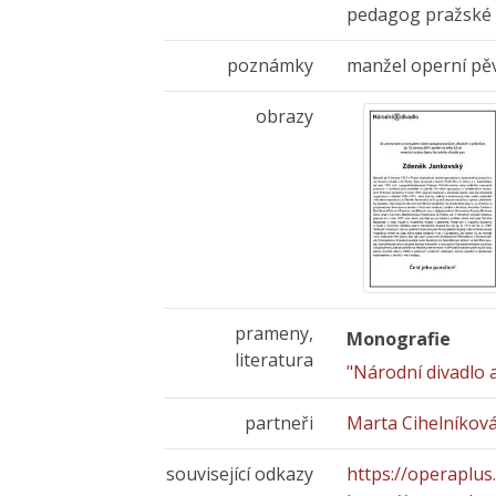
pedagog pražské
poznámky
manžel operní pě
obrazy
prameny,
Monografie
literatura
"Národní divadlo 
partneři
Marta Cihelníkov
související odkazy
https://operaplus.