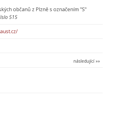
ských občanů z Plzně s označením "S"
číslo 515
aust.cz/
následující »»