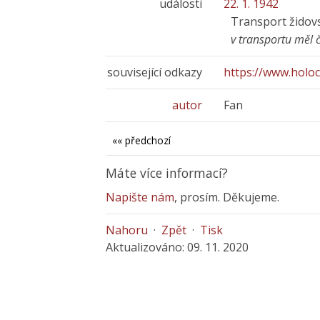
události
22. 1. 1942
Transport židov
v transportu měl 
související odkazy
https://www.holoc
autor
Fan
«« předchozí
Máte více informací?
Napište nám
, prosím. Děkujeme.
Nahoru
·
Zpět
·
Tisk
Aktualizováno: 09. 11. 2020