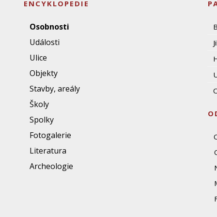
ENCYKLOPEDIE
P
Osobnosti
Události
J
Ulice
Objekty
U
Stavby, areály
O
Školy
O
Spolky
Fotogalerie
Literatura
Archeologie