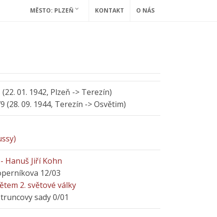
MĚSTO: PLZEŇ
KONTAKT
O NÁS
 (22. 01. 1942, Plzeň -> Terezín)
79 (28. 09. 1944, Terezín -> Osvětim)
ssy)
- Hanuš Jiří Kohn
Koperníkova 12/03
tem 2. světové války
Štruncovy sady 0/01