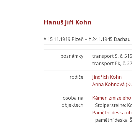
Hanuš Jiří Kohn
* 15.11.1919 Plzeň – † 24.1.1945 Dachau
poznámky
transport S, č. 515
transport Ek, č. 3
rodiče
Jindřich Kohn
Anna Kohnová (Ku
osoba na
Kámen zmizelého 
objektech
Stolpersteine: 
Pamětní deska obě
pamětní deska: 