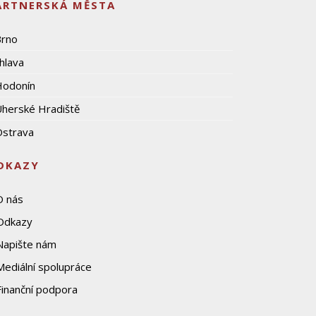
ARTNERSKÁ MĚSTA
Brno
ihlava
Hodonín
herské Hradiště
strava
DKAZY
O nás
Odkazy
Napište nám
Mediální spolupráce
Finanční podpora