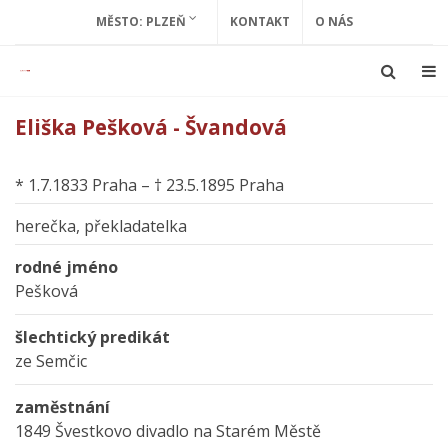
MĚSTO: PLZEŇ
KONTAKT
O NÁS
Eliška Pešková - Švandová
* 1.7.1833 Praha – † 23.5.1895 Praha
herečka, překladatelka
rodné jméno
Pešková
šlechtický predikát
ze Semčic
zaměstnání
1849 Švestkovo divadlo na Starém Městě