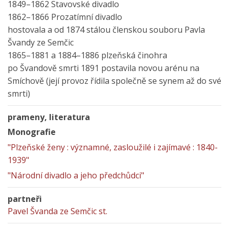
1849–1862 Stavovské divadlo
1862–1866 Prozatímní divadlo
hostovala a od 1874 stálou členskou souboru Pavla
Švandy ze Semčic
1865–1881 a 1884–1886 plzeňská činohra
po Švandově smrti 1891 postavila novou arénu na
Smíchově (její provoz řídila společně se synem až do své
smrti)
prameny, literatura
Monografie
"Plzeňské ženy : významné, zasloužilé i zajímavé : 1840-
1939"
"Národní divadlo a jeho předchůdci"
partneři
Pavel Švanda ze Semčic st.