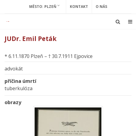
MĚSTO: PLZEŇ
KONTAKT
O NÁS
JUDr. Emil Peták
* 6.11.1870 Plzeň – † 30.7.1911 Ejpovice
advokát
příčina úmrtí
tuberkulóza
obrazy