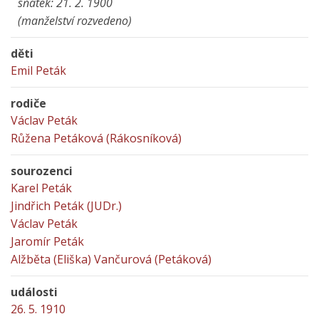
sňatek: 21. 2. 1900
(manželství rozvedeno)
děti
Emil Peták
rodiče
Václav Peták
Růžena Petáková (Rákosníková)
sourozenci
Karel Peták
Jindřich Peták (JUDr.)
Václav Peták
Jaromír Peták
Alžběta (Eliška) Vančurová (Petáková)
události
26. 5. 1910