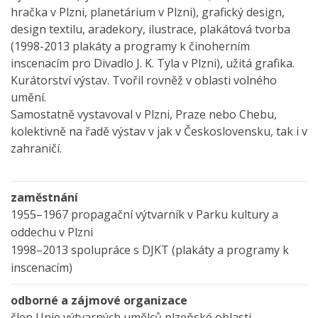
hračka v Plzni, planetárium v Plzni), grafický design,
design textilu, aradekory, ilustrace, plakátová tvorba
(1998-2013 plakáty a programy k činoherním
inscenacím pro Divadlo J. K. Tyla v Plzni), užitá grafika.
Kurátorství výstav. Tvořil rovněž v oblasti volného
umění.
Samostatně vystavoval v Plzni, Praze nebo Chebu,
kolektivně na řadě výstav v jak v Československu, tak i v
zahraničí.
zaměstnání
1955–1967 propagační výtvarník v Parku kultury a
oddechu v Plzni
1998–2013 spolupráce s DJKT (plakáty a programy k
inscenacím)
odborné a zájmové organizace
člen Unie výtvarných umělců plzeňské oblasti