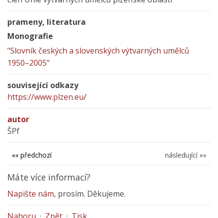
prameny, literatura
Monografie
"Slovník českých a slovenských výtvarných umělců
1950–2005"
související odkazy
https://www.plzen.eu/
autor
ŠPf
«« předchozí
následující »»
Máte více informací?
Napište nám
, prosím. Děkujeme.
Nahoru
·
Zpět
·
Tisk