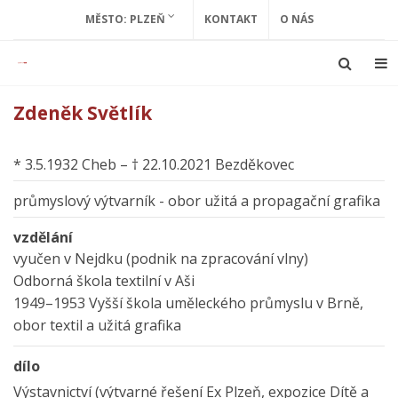
MĚSTO: PLZEŇ
KONTAKT
O NÁS
Zdeněk Světlík
* 3.5.1932 Cheb – † 22.10.2021 Bezděkovec
průmyslový výtvarník - obor užitá a propagační grafika
vzdělání
vyučen v Nejdku (podnik na zpracování vlny)
Odborná škola textilní v Aši
1949–1953 Vyšší škola uměleckého průmyslu v Brně,
obor textil a užitá grafika
dílo
Výstavnictví (výtvarné řešení Ex Plzeň, expozice Dítě a