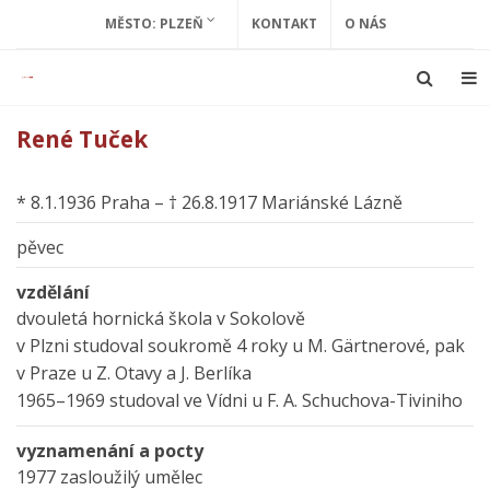
MĚSTO: PLZEŇ
KONTAKT
O NÁS
René Tuček
* 8.1.1936 Praha – † 26.8.1917 Mariánské Lázně
pěvec
vzdělání
dvouletá hornická škola v Sokolově
v Plzni studoval soukromě 4 roky u M. Gärtnerové, pak
v Praze u Z. Otavy a J. Berlíka
1965–1969 studoval ve Vídni u F. A. Schuchova-Tiviniho
vyznamenání a pocty
1977 zasloužilý umělec